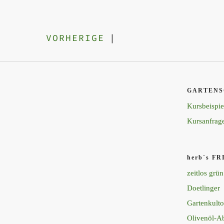
VORHERIGE
|
P
GARTENS
Kursbeispie
Kursanfrag
herb´s F
zeitlos grün
Doetlinger
Gartenkulto
Olivenöl-A